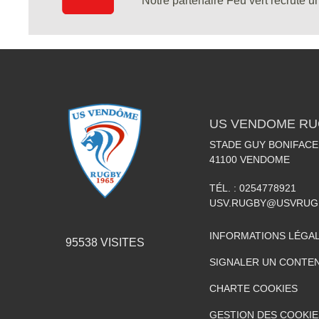
Notre partenaire Feu vert recrute 
US VENDOME R
STADE GUY BONIFACE 
41100
VENDOME
TÉL. :
0254778921
USV.RUGBY@USVRUG
INFORMATIONS LÉGA
95538
VISITES
SIGNALER UN CONTEN
CHARTE COOKIES
GESTION DES COOKIE