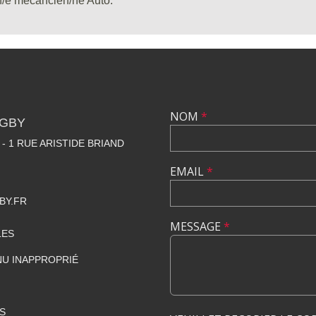
un/e mécancien/ne Auto.
NOM
*
UGBY
- 1 RUE ARISTIDE BRIAND
EMAIL
*
BY.FR
MESSAGE
*
LES
U INAPPROPRIÉ
S