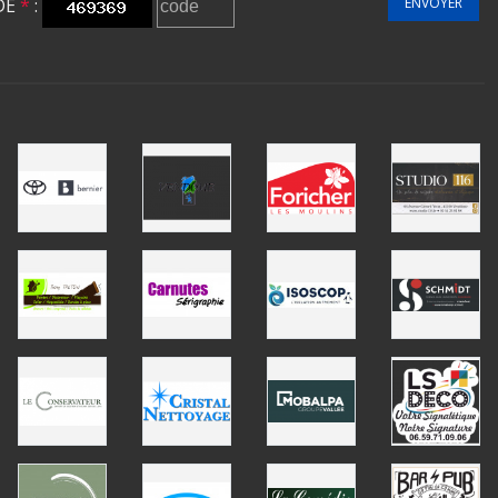
DE
*
:
ENVOYER