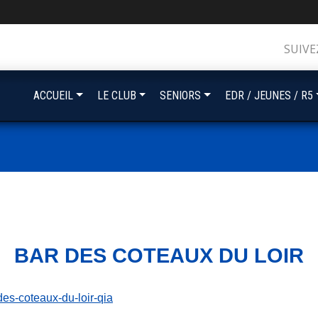
SUIVE
ACCUEIL
LE CLUB
SENIORS
EDR / JEUNES / R5
BAR DES COTEAUX DU LOIR
r-des-coteaux-du-loir-qia