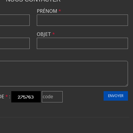
PRÉNOM
*
OBJET
*
DE
*
:
ENVOYER