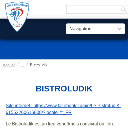
Panneau de gestion des cookies
Accueil
Bistroludik
BISTROLUDIK
Site internet : https://www.facebook.com/p/Le-BistroludiK-
61552260615008/?locale=fr_FR
Le Bistroludik est un lieu vendômois convivial où l’on